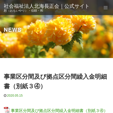
社会福祉法人北海長正会｜公式サイト
恕（おもいやり）・信頼・和
NEWS
事業区分間及び拠点区分間繰入金明細
書（別紙３④）
2020.05.15
事業区分間及び拠点区分間繰入金明細書（別紙３④）