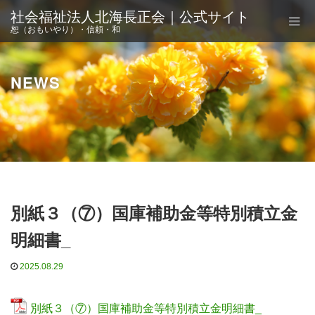
社会福祉法人北海長正会｜公式サイト
恕（おもいやり）・信頼・和
NEWS
別紙３（⑦）国庫補助金等特別積立金
明細書_
2025.08.29
別紙３（⑦）国庫補助金等特別積立金明細書_