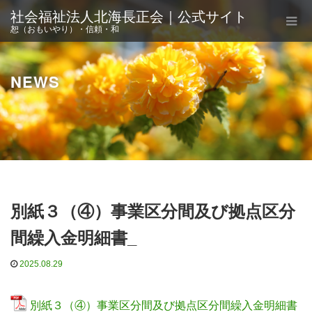
社会福祉法人北海長正会｜公式サイト
恕（おもいやり）・信頼・和
NEWS
別紙３（④）事業区分間及び拠点区分
間繰入金明細書_
2025.08.29
別紙３（④）事業区分間及び拠点区分間繰入金明細書